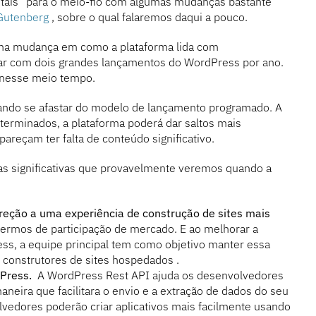
tais” para o meio-fio com algumas mudanças bastante
 Gutenberg
, sobre o qual falaremos daqui a pouco.
ma mudança em como a plataforma lida com
ar com dois grandes lançamentos do WordPress por ano.
 nesse meio tempo.
jando se afastar do modelo de lançamento programado. A
terminados, a plataforma poderá dar saltos mais
pareçam ter falta de conteúdo significativo.
as significativas que provavelmente veremos quando a
reção a uma experiência de construção de sites mais
termos de participação de mercado. E ao melhorar a
ess, a equipe principal tem como objetivo manter essa
 construtores de sites hospedados .
dPress.
A WordPress Rest API ajuda os desenvolvedores
aneira que facilitara o envio e a extração de dados do seu
volvedores poderão criar aplicativos mais facilmente usando