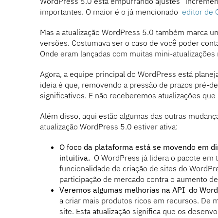
WordPress 5.0 está empurrando ajustes “incremen
importantes. O maior é o já mencionado
editor de
Mas a atualização WordPress 5.0 também marca u
versões. Costumava ser o caso de você poder cont
Onde eram lançadas com muitas mini-atualizações
Agora, a equipe principal do WordPress está plane
ideia é que, removendo a pressão de prazos pré-de
significativos. E não receberemos atualizações que 
Além disso, aqui estão algumas das outras mudanç
atualização WordPress 5.0 estiver ativa:
O foco da plataforma está se movendo em di
intuitiva.
O WordPress já lidera o pacote em 
funcionalidade de criação de sites do WordPr
participação de mercado contra o aumento de
Veremos algumas melhorias na API do Wor
a criar mais produtos ricos em recursos. De m
site. Esta atualização significa que os desen