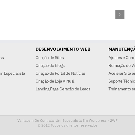
DESENVOLVIMENTO WEB
MANUTENÇÃ
ss
Criação de Sites
Ajustes e Corr
Criação de Blogs
Remoção de Ví
m Especialista
Criação de Portal de Notícias
Acelerar Site 
Criação de Loja Virtual
Suporte Técnic
Landing Page Geração de Leads
Treinamento e
Vantagem De Contratar Um Especialista Em Wordpress - 2WP
© 2012
Todos os direitos reservados