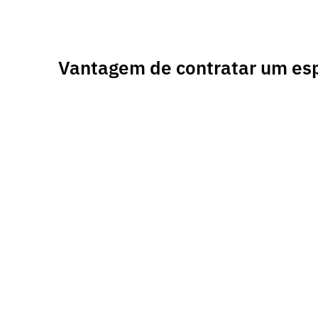
Ir
para
o
conteúdo
Vantagem de contratar um es