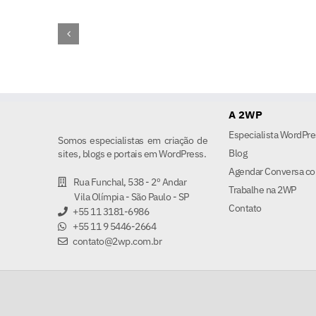
A 2WP
Especialista WordPre
Somos especialistas em criação de
Blog
sites, blogs e portais em WordPress.
Agendar Conversa co
Rua Funchal, 538 - 2º Andar
Trabalhe na 2WP
Vila Olímpia - São Paulo - SP
Contato
+55 11 3181-6986
+55 11 9 5446-2664
contato@2wp.com.br