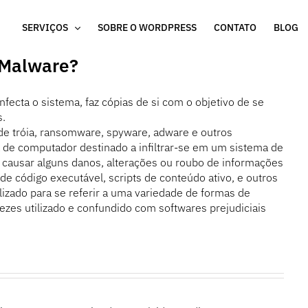
SERVIÇOS
SOBRE O WORDPRESS
CONTATO
BLOG
e Malware?
fecta o sistema, faz cópias de si com o objetivo de se
s.
 de tróia, ransomware, spyware, adware e outros
de computador destinado a infiltrar-se em um sistema de
de causar alguns danos, alterações ou roubo de informações
de código executável, scripts de conteúdo ativo, e outros
lizado para se referir a uma variedade de formas de
ezes utilizado e confundido com softwares prejudiciais