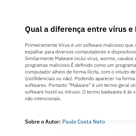
Ir
para
o
conteúdo
Qual a diferença entre vírus 
Primeiramente Vírus é um software malicioso que in
espalhar para diversos computadores e dispositivo
Similarmente Malware inclui vírus, worms, cavalos
programas malicioso.É definido como um programa 
computador alheio de forma ilícita, com o intuito 
(confidenciais ou não). Podendo aparecer na forma 
softwares. Portanto “Malware” é um termo geral uti
software hostil ou intruso. O termo badwares é às v
não intencionais.
Sobre o Autor:
Paulo Costa Neto