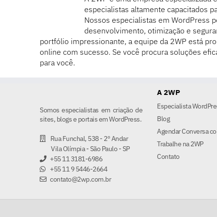
especialistas altamente capacitados pa
Nossos especialistas em WordPress 
desenvolvimento, otimização e segura
portfólio impressionante, a equipe da 2WP está pro
online com sucesso. Se você procura soluções efic
para você.
A 2WP
Especialista WordPre
Somos especialistas em criação de
Blog
sites, blogs e portais em WordPress.
Agendar Conversa co
Rua Funchal, 538 - 2º Andar
Trabalhe na 2WP
Vila Olímpia - São Paulo - SP
Contato
+55 11 3181-6986
+55 11 9 5446-2664
contato@2wp.com.br