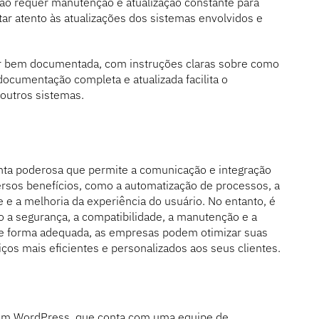
o requer manutenção e atualização constante para
ar atento às atualizações dos sistemas envolvidos e
r bem documentada, com instruções claras sobre como
 documentação completa e atualizada facilita o
 outros sistemas.
ta poderosa que permite a comunicação e integração
iversos benefícios, como a automatização de processos, a
 e a melhoria da experiência do usuário. No entanto, é
o a segurança, a compatibilidade, a manutenção e a
de forma adequada, as empresas podem otimizar suas
ços mais eficientes e personalizados aos seus clientes.
em WordPress, que conta com uma equipe de