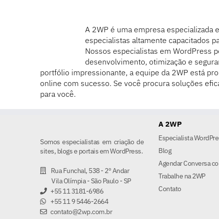
A 2WP é uma empresa especializada 
especialistas altamente capacitados pa
Nossos especialistas em WordPress 
desenvolvimento, otimização e segura
portfólio impressionante, a equipe da 2WP está pro
online com sucesso. Se você procura soluções efic
para você.
A 2WP
Especialista WordPre
Somos especialistas em criação de
Blog
sites, blogs e portais em WordPress.
Agendar Conversa co
Rua Funchal, 538 - 2º Andar
Trabalhe na 2WP
Vila Olímpia - São Paulo - SP
Contato
+55 11 3181-6986
+55 11 9 5446-2664
contato@2wp.com.br