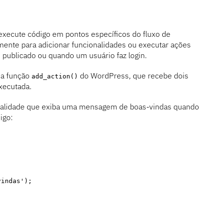
xecute código em pontos específicos do fluxo de
ente para adicionar funcionalidades ou executar ações
ublicado ou quando um usuário faz login.
 a função
do WordPress, que recebe dois
add_action()
xecutada.
onalidade que exiba uma mensagem de boas-vindas quando
igo:
vindas');