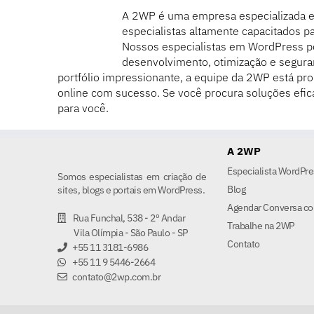
A 2WP é uma empresa especializada 
especialistas altamente capacitados pa
Nossos especialistas em WordPress 
desenvolvimento, otimização e segura
portfólio impressionante, a equipe da 2WP está pro
online com sucesso. Se você procura soluções efic
para você.
A 2WP
Especialista WordPre
Somos especialistas em criação de
Blog
sites, blogs e portais em WordPress.
Agendar Conversa co
Rua Funchal, 538 - 2º Andar
Trabalhe na 2WP
Vila Olímpia - São Paulo - SP
Contato
+55 11 3181-6986
+55 11 9 5446-2664
contato@2wp.com.br