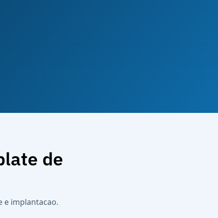
plate de
e e implantacao.