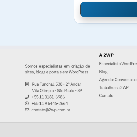
A 2WP
Especialista WordPre
Somos especialistas em criação de
Blog
sites, blogs e portais em WordPress.
Agendar Conversa co
Rua Funchal, 538 - 2º Andar
Trabalhe na 2WP
Vila Olímpia - São Paulo - SP
Contato
+55 11 3181-6986
+55 11 9 5446-2664
contato@2wp.com.br