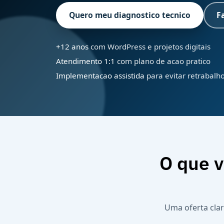
Quero meu diagnostico tecnico
F
+12 anos
com WordPress e projetos digitais
Atendimento 1:1
com plano de acao pratico
Implementacao assistida
para evitar retrabalh
O que v
Uma oferta clar