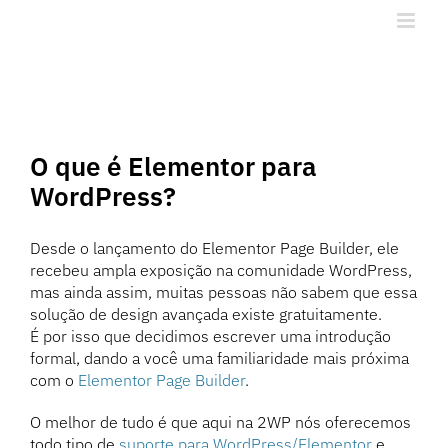
Ir
para
o
conteúdo
O que é Elementor para
WordPress?
Desde o lançamento do Elementor Page Builder, ele
recebeu ampla exposição na comunidade WordPress,
mas ainda assim, muitas pessoas não sabem que essa
solução de design avançada existe gratuitamente.
É por isso que decidimos escrever uma introdução
formal, dando a você uma familiaridade mais próxima
com o
Elementor Page Builder
.
O melhor de tudo é que aqui na 2WP nós oferecemos
todo tipo de
suporte para WordPress/Elementor
e